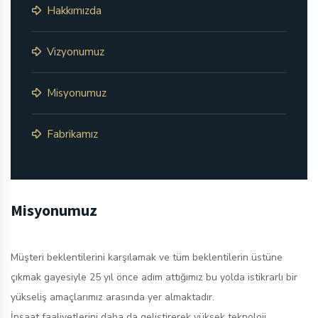
Hakkımızda
Vizyonumuz
Misyonumuz
Fabrikamız
Misyonumuz
Müşteri beklentilerini karşılamak ve tüm beklentilerin üstüne
çıkmak gayesiyle 25 yıl önce adım attığımız bu yolda istikrarlı bir
yükseliş amaçlarımız arasında yer almaktadır.
İnşaat faaliyetlerini daha da geliştirerek yüksek teknoloji